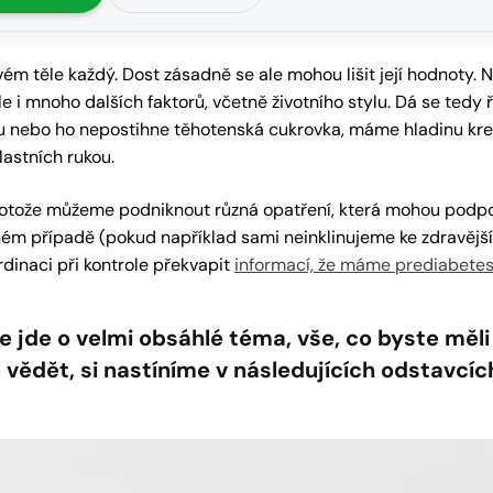
m těle každý. Dost zásadně se ale mohou lišit její hodnoty. N
ale i mnoho dalších faktorů, včetně životního stylu. Dá se tedy 
ypu nebo ho nepostihne těhotenská cukrovka, máme hladinu kr
lastních rukou.
rotože můžeme podniknout různá opatření, která mohou podpo
ném případě (pokud například sami neinklinujeme ke zdravější
dinaci při kontrole překvapit
informací, že máme prediabete
 jde o velmi obsáhlé téma, vše, co byste měli
e vědět, si nastíníme v následujících odstavcíc