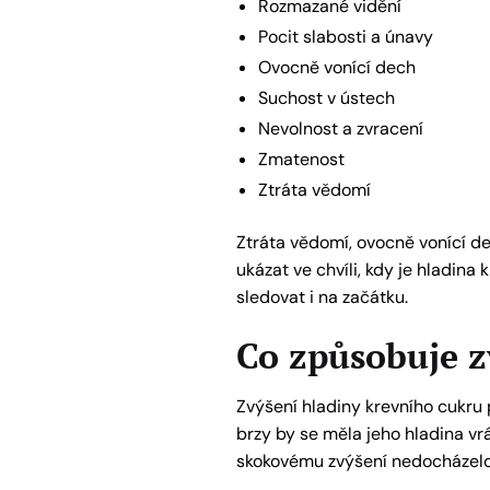
Rozmazané vidění
Pocit slabosti a únavy
Ovocně vonící dech
Suchost v ústech
Nevolnost a zvracení
Zmatenost
Ztráta vědomí
Ztráta vědomí, ovocně vonící de
ukázat ve chvíli, kdy je hladina
sledovat i na začátku.
Co způsobuje z
Zvýšení hladiny krevního cukru p
brzy by se měla jeho hladina vrá
skokovému zvýšení nedocházelo př