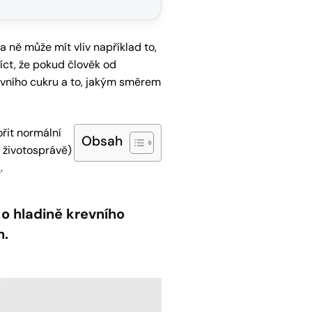
a ně může mít vliv například to,
říct, že pokud člověk od
evního cukru a to, jakým směrem
řit normální
Obsah
 životosprávě)
s
.
 o hladině krevního
h.