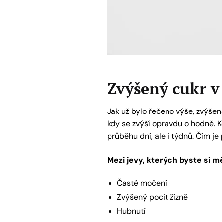
Zvýšený cukr v
Jak už bylo řečeno výše, zvýšen
kdy se zvýší opravdu o hodně. K
průběhu dní, ale i týdnů. Čím je p
Mezi jevy, kterých byste si mě
Časté močení
Zvýšený pocit žízně
Hubnutí