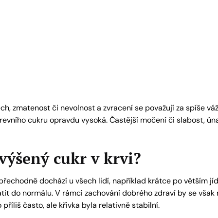
ch, zmatenost či nevolnost a zvracení se považují za spíše vá
 krevního cukru opravdu vysoká. Častější močení či slabost, úna
výšený cukr v krvi?
řechodně dochází u všech lidí, například krátce po větším jídl
tit do normálu. V rámci zachování dobrého zdraví by se však měl
íliš často, ale křivka byla relativně stabilní.