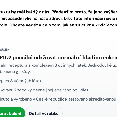
ukru by měl každý z nás. Především proto, že jeho zvýšení
t zásadní vliv na naše zdraví. Díky této informaci naví
role. Chcete vědět více o tom, jak snížit cukr v krvi? V t
RUČENÍ
PIL® pomáhá udržovat normální hladinu cukru 
ální receptura s komplexem 8 účinných látek. Jednoduché u
olismu glukózy.
plex 8 účinných látek
kování: 2 tobolky denně (nejlépe ráno po jídle)
inuto a vyrobeno v České republice, testováno akreditovanou 
brat balení
Detail výrobku