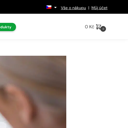
Vše o nákupu
|
Můj účet
0
Kč
odukty
0