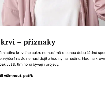
 krvi – příznaky
á hladina krevního cukru nemusí mít dlouhou dobu žádné speci
e zvýšení navíc nemusí dojít z hodiny na hodinu, hladina krev
ak vyšší, tím horší bývají i projevy.
li všimnout, patří: