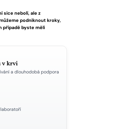
 sice nebolí, ale z
c můžeme podniknout kroky,
om případě byste měli
v krvi
žívání a dlouhodobá podpora
laboratoří