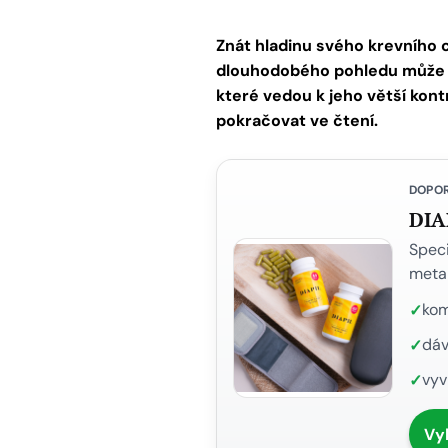
Znát hladinu svého krevního c
dlouhodobého pohledu může mí
které vedou k jeho větší kont
pokračovat ve čtení.
DOPO
DIA
Speci
metab
kom
dáv
vyv
Vy