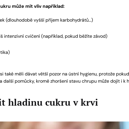
ukru může mít vliv například:
ek (dlouhodobě vyšší příjem karbohydrátů…)
š intenzivní cvičení (například, pokud běžíte závod)
tika)
 si také měli dávat větší pozor na ústní hygienu, protože pokud
a další pomůcky, kromě zhoršení stavu chrupu může dojít i k h
žit hladinu cukru v krvi