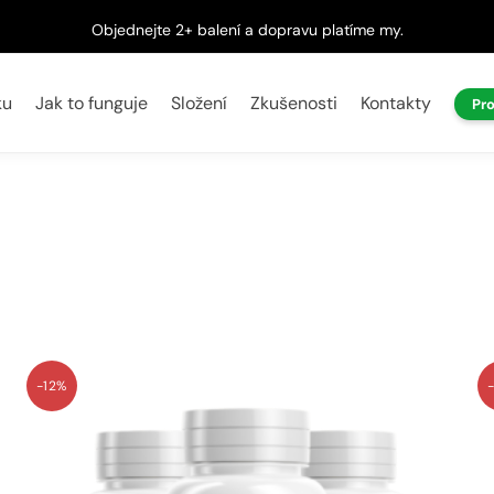
Objednejte 2+ balení a dopravu platíme my.
ku
Jak to funguje
Složení
Zkušenosti
Kontakty
Pr
-12%