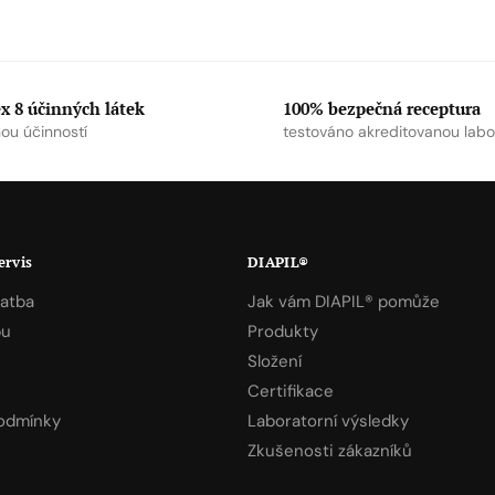
 8 účinných látek
100% bezpečná receptura
ou účinností
testováno akreditovanou labo
ervis
DIAPIL®
latba
Jak vám DIAPIL® pomůže
pu
Produkty
Složení
Certifikace
odmínky
Laboratorní výsledky
Zkušenosti zákazníků