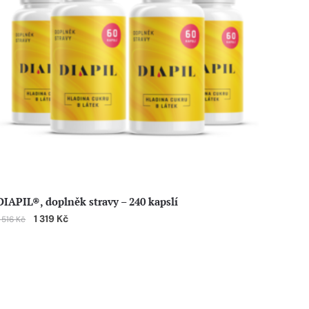
DIAPIL®, doplněk stravy – 240 kapslí
1 319
Kč
1 516
Kč