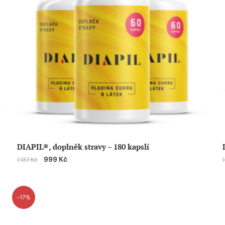
DIAPIL®, doplněk stravy – 180 kapslí
999
Kč
1 137
Kč
-17%