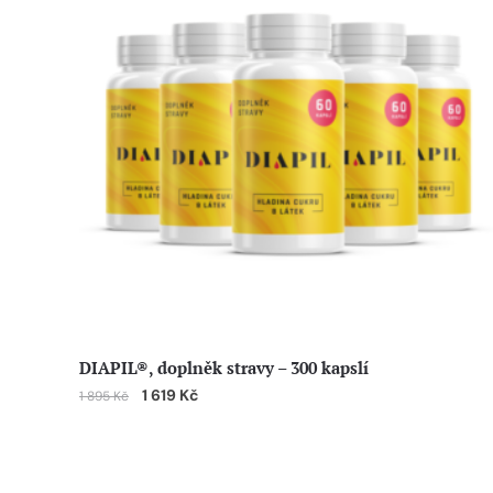
DIAPIL®, doplněk stravy – 300 kapslí
1 619
Kč
1 895
Kč