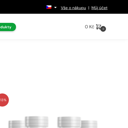
Vše o nákupu
|
Můj účet
0
Kč
odukty
0
-13%