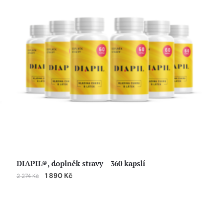
DIAPIL®, doplněk stravy – 360 kapslí
1 890
Kč
2 274
Kč