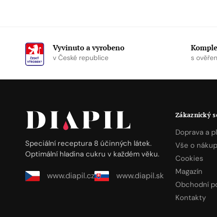
Vyvinuto a vyrobeno
Komplex
v České republice
s ověřen
Zákaznický s
Doprava a p
Speciální receptura 8 účinných látek.
Vše o náku
Optimální hladina cukru v každém věku.
Cookies
Magazín
www.diapil.cz
www.diapil.sk
Obchodní p
Kontakty